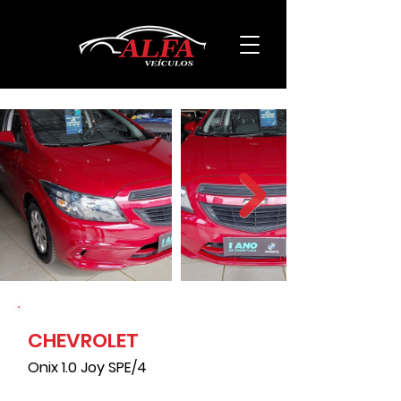
CHEVROLET
110959
Onix 1.0 Joy SPE/4