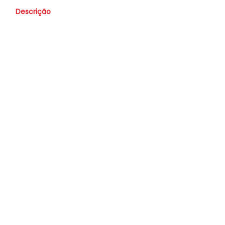
Descrição
Valor
R$ 53.900,00
Nome
Whatsapp
E-mail