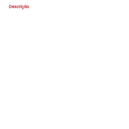
Descrição
Valor
R$ 69.900,00
Nome
Whatsapp
E-mail