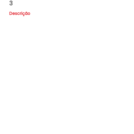
3
Descrição
Valor
Vendido
Nome
Whatsapp
E-mail