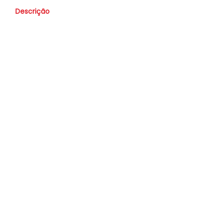
Descrição
Valor
Vendido
Nome
Whatsapp
E-mail