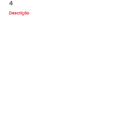
4
Descrição
Valor
R$ 56.900,00
Nome
Whatsapp
E-mail