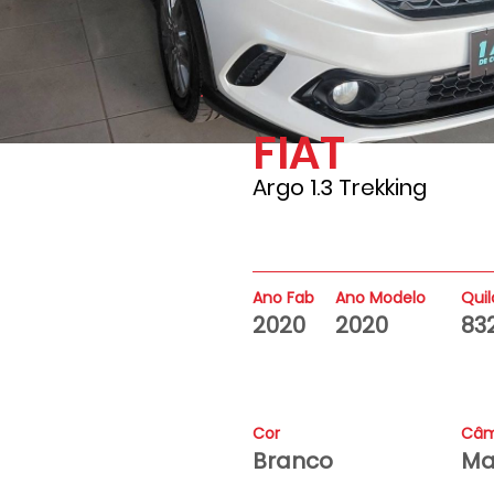
FIAT
83200
Argo 1.3 Trekking
Ano Fab
Ano Modelo
Qui
2020
2020
83
Cor
Câm
Branco
Ma