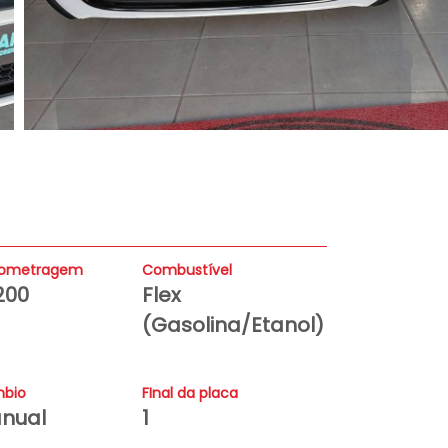
lometragem
Combustível
200
Flex
(Gasolina/Etanol)
bio
FInal da placa
nual
1