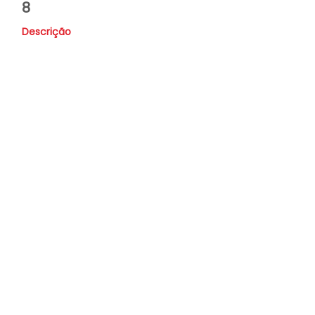
8
Descrição
Valor
R$ 32.900,00
Nome
Whatsapp
E-mail